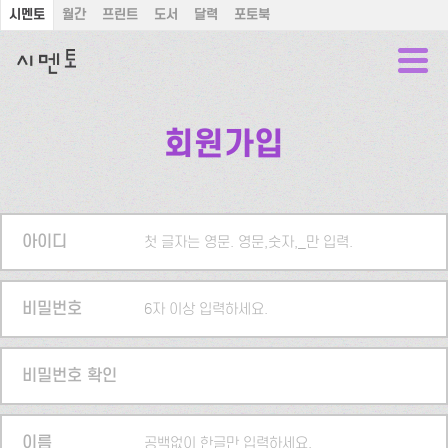
시멘토
월간
프린트
도서
달력
포토북
회원가입
아이디
첫 글자는 영문. 영문,숫자,_만 입력.
비밀번호
6자 이상 입력하세요.
비밀번호 확인
이름
공백없이 한글만 입력하세요.