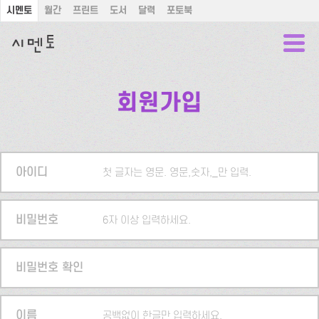
시멘토
월간
프린트
도서
달력
포토북
회원가입
아이디
첫 글자는 영문. 영문,숫자,_만 입력.
비밀번호
6자 이상 입력하세요.
비밀번호 확인
이름
공백없이 한글만 입력하세요.