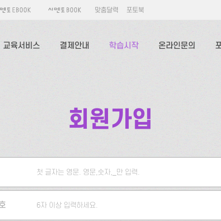
맞춤달력
포토북
교육서비스
결제안내
학습시작
온라인문의
회원가입
첫 글자는 영문. 영문,숫자,_만 입력.
5자 이상 입력하세요.
호
6자 이상 입력하세요.