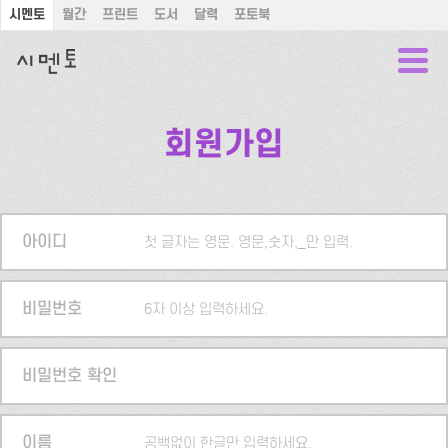
시멘토
월간
프린트
도서
달력
포토북
회원가입
아이디
첫 글자는 영문. 영문,숫자,_만 입력.
비밀번호
6자 이상 입력하세요.
비밀번호 확인
이름
공백없이 한글만 입력하세요.