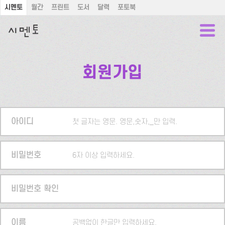
시멘토
월간
프린트
도서
달력
포토북
회원가입
아이디
첫 글자는 영문. 영문,숫자,_만 입력.
비밀번호
6자 이상 입력하세요.
비밀번호 확인
이름
공백없이 한글만 입력하세요.