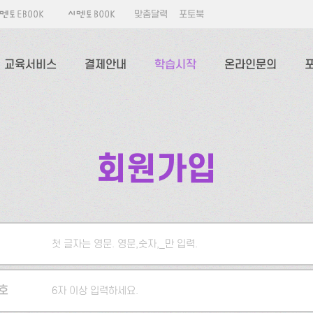
맞춤달력
포토북
교육서비스
결제안내
학습시작
온라인문의
회원가입
첫 글자는 영문. 영문,숫자,_만 입력.
5자 이상 입력하세요.
호
6자 이상 입력하세요.