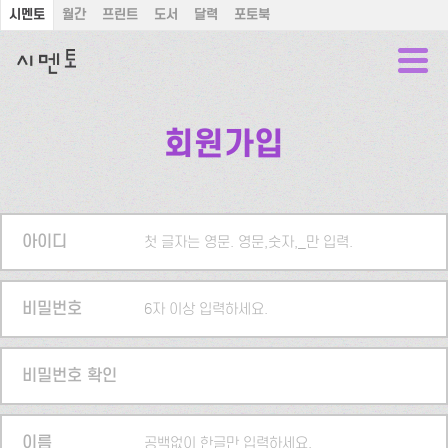
시멘토
월간
프린트
도서
달력
포토북
회원가입
아이디
첫 글자는 영문. 영문,숫자,_만 입력.
비밀번호
6자 이상 입력하세요.
비밀번호 확인
이름
공백없이 한글만 입력하세요.