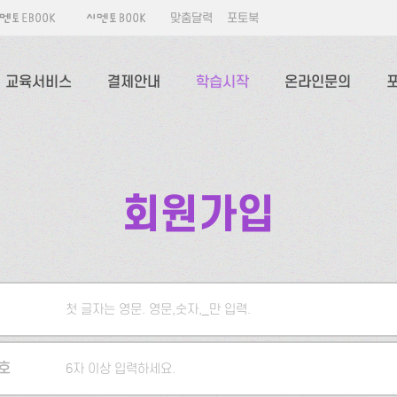
맞춤달력
포토북
교육서비스
결제안내
학습시작
온라인문의
회원가입
첫 글자는 영문. 영문,숫자,_만 입력.
5자 이상 입력하세요.
호
6자 이상 입력하세요.