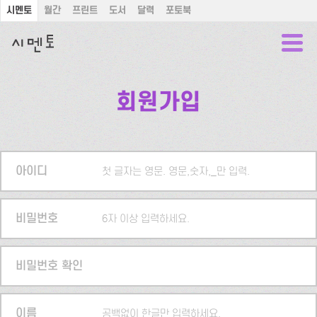
시멘토
월간
프린트
도서
달력
포토북
회원가입
아이디
첫 글자는 영문. 영문,숫자,_만 입력.
비밀번호
6자 이상 입력하세요.
비밀번호 확인
이름
공백없이 한글만 입력하세요.