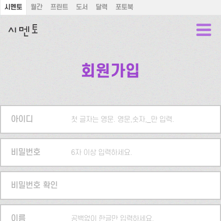
시멘토
월간
프린트
도서
달력
포토북
회원가입
아이디
첫 글자는 영문. 영문,숫자,_만 입력.
비밀번호
6자 이상 입력하세요.
비밀번호 확인
이름
공백없이 한글만 입력하세요.