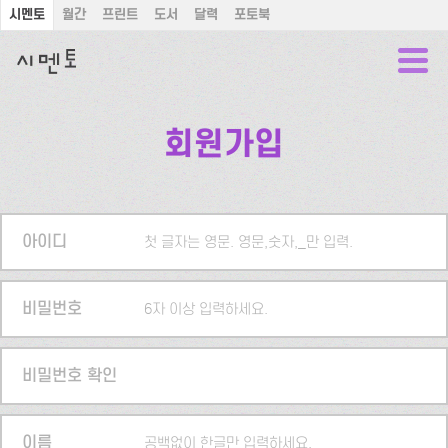
시멘토
월간
프린트
도서
달력
포토북
회원가입
아이디
첫 글자는 영문. 영문,숫자,_만 입력.
비밀번호
6자 이상 입력하세요.
비밀번호 확인
이름
공백없이 한글만 입력하세요.