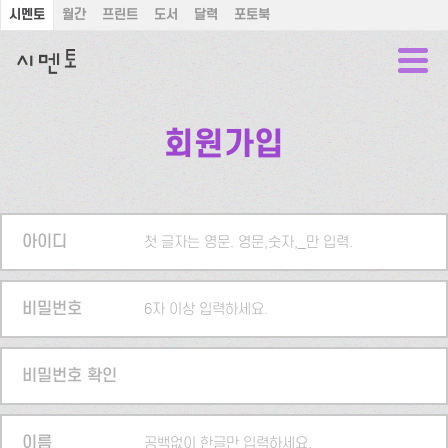
시멘토
월간
프린트
도서
달력
포토북
회원가입
아이디
첫 글자는 영문. 영문,숫자,_만 입력.
비밀번호
6자 이상 입력하세요.
비밀번호 확인
이름
공백없이 한글만 입력하세요.