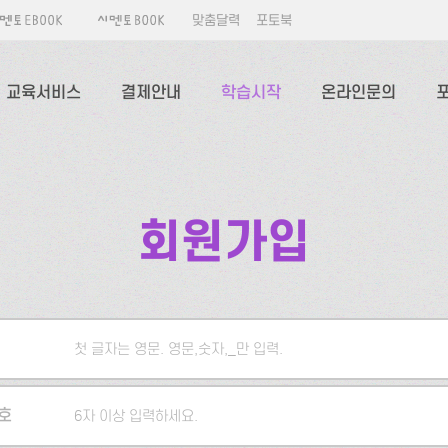
맞춤달력
포토북
교육서비스
결제안내
학습시작
온라인문의
회원가입
첫 글자는 영문. 영문,숫자,_만 입력.
5자 이상 입력하세요.
호
6자 이상 입력하세요.