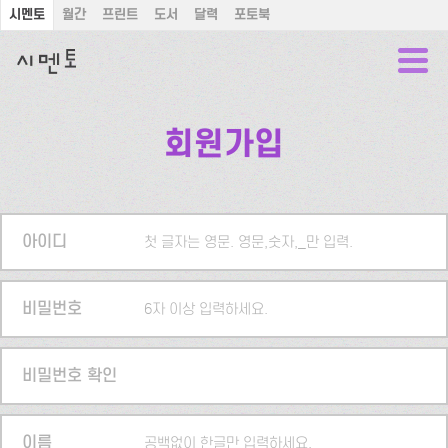
시멘토
월간
프린트
도서
달력
포토북
회원가입
아이디
첫 글자는 영문. 영문,숫자,_만 입력.
비밀번호
6자 이상 입력하세요.
비밀번호 확인
이름
공백없이 한글만 입력하세요.