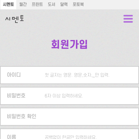
시멘토
월간
프린트
도서
달력
포토북
회원가입
아이디
첫 글자는 영문. 영문,숫자,_만 입력.
비밀번호
6자 이상 입력하세요.
비밀번호 확인
이름
공백없이 한글만 입력하세요.