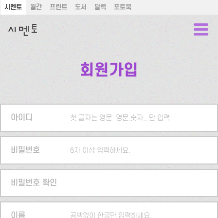
시멘토
월간
프린트
도서
달력
포토북
회원가입
아이디
첫 글자는 영문. 영문,숫자,_만 입력.
비밀번호
6자 이상 입력하세요.
비밀번호 확인
이름
공백없이 한글만 입력하세요.