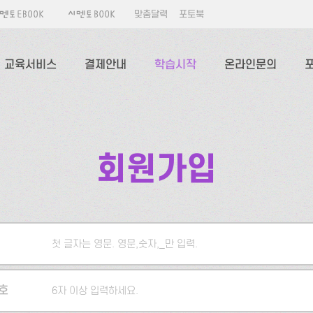
맞춤달력
포토북
교육서비스
결제안내
학습시작
온라인문의
회원가입
첫 글자는 영문. 영문,숫자,_만 입력.
5자 이상 입력하세요.
호
6자 이상 입력하세요.