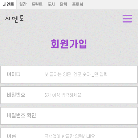
시멘토
월간
프린트
도서
달력
포토북
회원가입
아이디
첫 글자는 영문. 영문,숫자,_만 입력.
비밀번호
6자 이상 입력하세요.
비밀번호 확인
이름
공백없이 한글만 입력하세요.