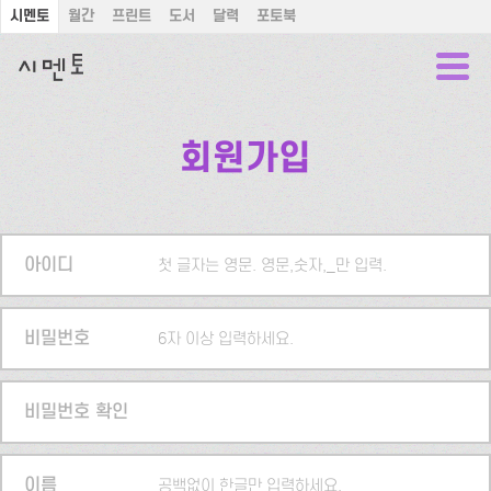
시멘토
월간
프린트
도서
달력
포토북
회원가입
아이디
첫 글자는 영문. 영문,숫자,_만 입력.
비밀번호
6자 이상 입력하세요.
비밀번호 확인
이름
공백없이 한글만 입력하세요.