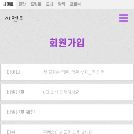
시멘토
월간
프린트
도서
달력
포토북
회원가입
아이디
첫 글자는 영문. 영문,숫자,_만 입력.
비밀번호
6자 이상 입력하세요.
비밀번호 확인
이름
공백없이 한글만 입력하세요.