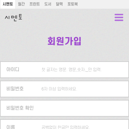
시멘토
월간
프린트
도서
달력
포토북
회원가입
아이디
첫 글자는 영문. 영문,숫자,_만 입력.
비밀번호
6자 이상 입력하세요.
비밀번호 확인
이름
공백없이 한글만 입력하세요.