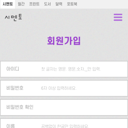
시멘토
월간
프린트
도서
달력
포토북
회원가입
아이디
첫 글자는 영문. 영문,숫자,_만 입력.
비밀번호
6자 이상 입력하세요.
비밀번호 확인
이름
공백없이 한글만 입력하세요.