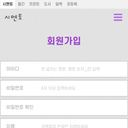
시멘토
월간
프린트
도서
달력
포토북
회원가입
아이디
첫 글자는 영문. 영문,숫자,_만 입력.
비밀번호
6자 이상 입력하세요.
비밀번호 확인
이름
공백없이 한글만 입력하세요.