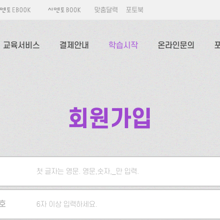
맞춤달력
포토북
교육서비스
결제안내
학습시작
온라인문의
회원가입
첫 글자는 영문. 영문,숫자,_만 입력.
5자 이상 입력하세요.
호
6자 이상 입력하세요.