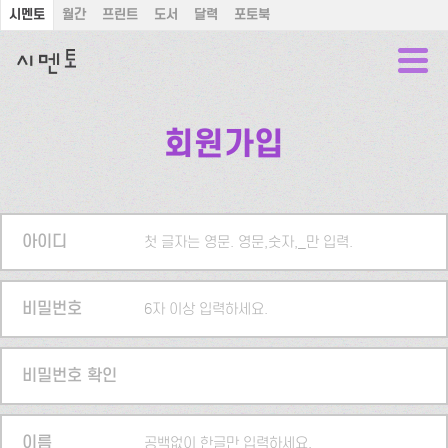
시멘토
월간
프린트
도서
달력
포토북
회원가입
아이디
첫 글자는 영문. 영문,숫자,_만 입력.
비밀번호
6자 이상 입력하세요.
비밀번호 확인
이름
공백없이 한글만 입력하세요.