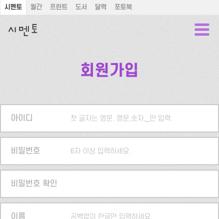
시멘토
월간
프린트
도서
달력
포토북
회원가입
아이디
첫 글자는 영문. 영문,숫자,_만 입력.
비밀번호
6자 이상 입력하세요.
비밀번호 확인
이름
공백없이 한글만 입력하세요.