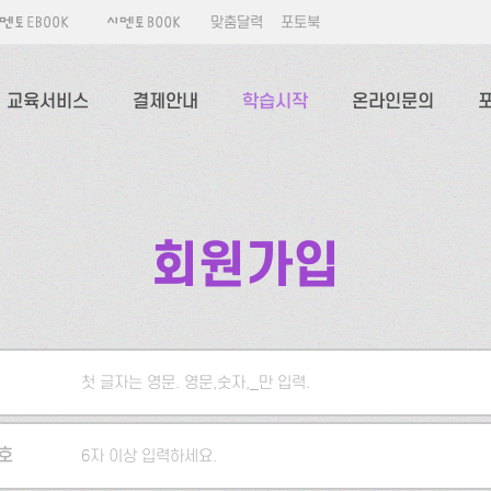
맞춤달력
포토북
교육서비스
결제안내
학습시작
온라인문의
회원가입
첫 글자는 영문. 영문,숫자,_만 입력.
5자 이상 입력하세요.
호
6자 이상 입력하세요.