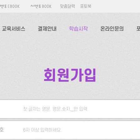
맞춤달력
포토북
교육서비스
결제안내
학습시작
온라인문의
회원가입
첫 글자는 영문. 영문,숫자,_만 입력.
5자 이상 입력하세요.
호
6자 이상 입력하세요.