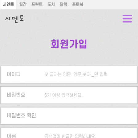
시멘토
월간
프린트
도서
달력
포토북
회원가입
아이디
첫 글자는 영문. 영문,숫자,_만 입력.
비밀번호
6자 이상 입력하세요.
비밀번호 확인
이름
공백없이 한글만 입력하세요.