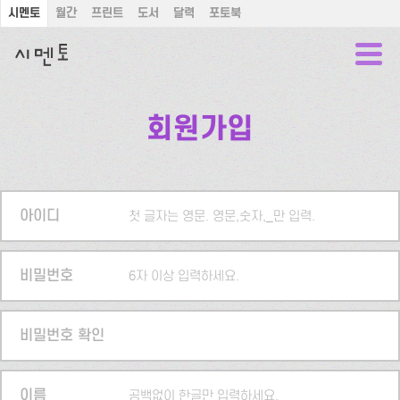
시멘토
월간
프린트
도서
달력
포토북
회원가입
아이디
첫 글자는 영문. 영문,숫자,_만 입력.
비밀번호
6자 이상 입력하세요.
비밀번호 확인
이름
공백없이 한글만 입력하세요.