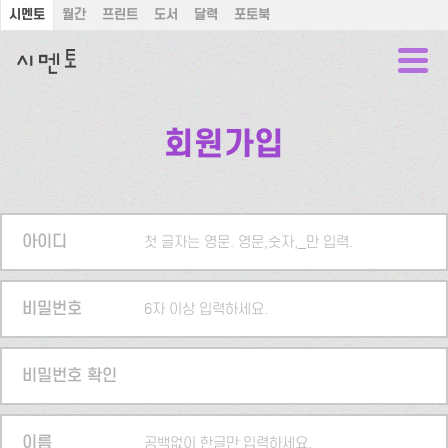
시멘토
월간
프린트
도서
달력
포토북
회원가입
아이디
첫 글자는 영문. 영문,숫자,_만 입력.
비밀번호
6자 이상 입력하세요.
비밀번호 확인
이름
공백없이 한글만 입력하세요.