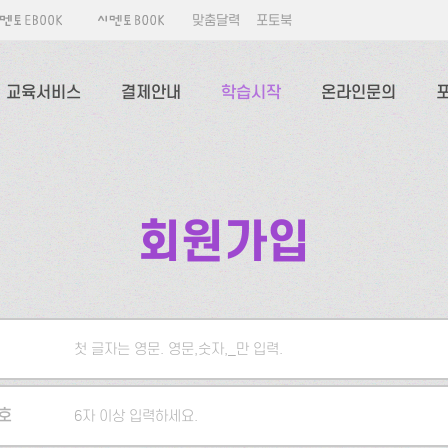
맞춤달력
포토북
교육서비스
결제안내
학습시작
온라인문의
회원가입
첫 글자는 영문. 영문,숫자,_만 입력.
5자 이상 입력하세요.
호
6자 이상 입력하세요.