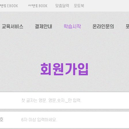
맞춤달력
포토북
교육서비스
결제안내
학습시작
온라인문의
회원가입
첫 글자는 영문. 영문,숫자,_만 입력.
5자 이상 입력하세요.
호
6자 이상 입력하세요.