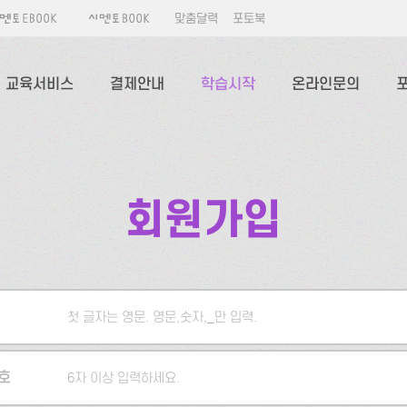
맞춤달력
포토북
교육서비스
결제안내
학습시작
온라인문의
회원가입
첫 글자는 영문. 영문,숫자,_만 입력.
5자 이상 입력하세요.
호
6자 이상 입력하세요.