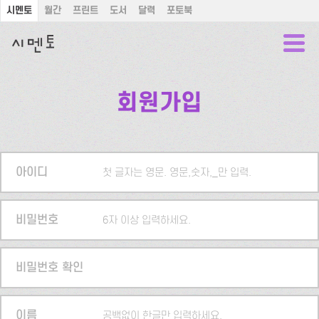
시멘토
월간
프린트
도서
달력
포토북
회원가입
아이디
첫 글자는 영문. 영문,숫자,_만 입력.
비밀번호
6자 이상 입력하세요.
비밀번호 확인
이름
공백없이 한글만 입력하세요.