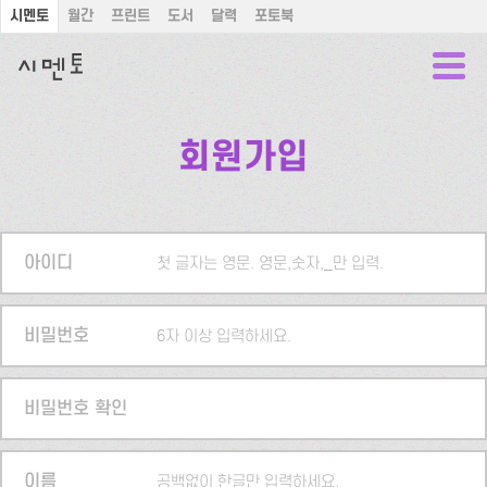
시멘토
월간
프린트
도서
달력
포토북
회원가입
아이디
첫 글자는 영문. 영문,숫자,_만 입력.
비밀번호
6자 이상 입력하세요.
비밀번호 확인
이름
공백없이 한글만 입력하세요.