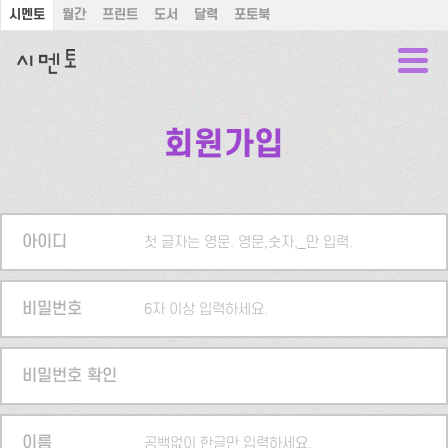
시멘토
월간
프린트
도서
달력
포토북
회원가입
아이디
첫 글자는 영문. 영문,숫자,_만 입력.
비밀번호
6자 이상 입력하세요.
비밀번호 확인
이름
공백없이 한글만 입력하세요.