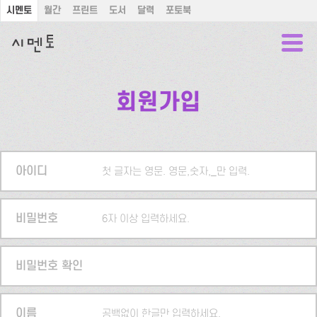
시멘토
월간
프린트
도서
달력
포토북
회원가입
아이디
첫 글자는 영문. 영문,숫자,_만 입력.
비밀번호
6자 이상 입력하세요.
비밀번호 확인
이름
공백없이 한글만 입력하세요.