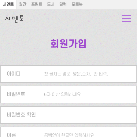
시멘토
월간
프린트
도서
달력
포토북
회원가입
아이디
첫 글자는 영문. 영문,숫자,_만 입력.
비밀번호
6자 이상 입력하세요.
비밀번호 확인
이름
공백없이 한글만 입력하세요.