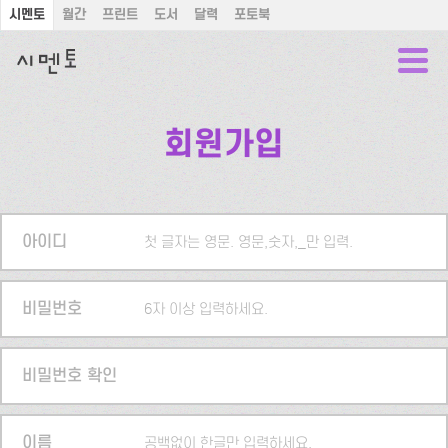
시멘토
월간
프린트
도서
달력
포토북
회원가입
아이디
첫 글자는 영문. 영문,숫자,_만 입력.
비밀번호
6자 이상 입력하세요.
비밀번호 확인
이름
공백없이 한글만 입력하세요.