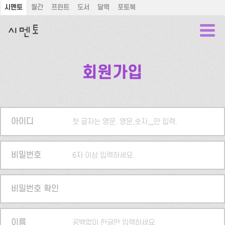
시멘토
월간
프린트
도서
달력
포토북
회원가입
아이디
첫 글자는 영문. 영문,숫자,_만 입력.
비밀번호
6자 이상 입력하세요.
비밀번호 확인
이름
공백없이 한글만 입력하세요.