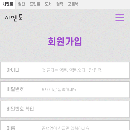
시멘토
월간
프린트
도서
달력
포토북
회원가입
아이디
첫 글자는 영문. 영문,숫자,_만 입력.
비밀번호
6자 이상 입력하세요.
비밀번호 확인
이름
공백없이 한글만 입력하세요.