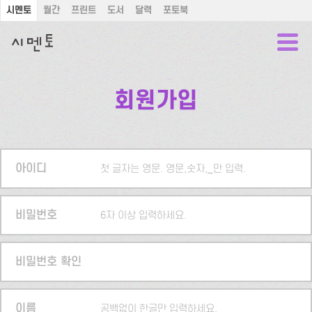
시멘토
월간
프린트
도서
달력
포토북
회원가입
아이디
첫 글자는 영문. 영문,숫자,_만 입력.
비밀번호
6자 이상 입력하세요.
비밀번호 확인
이름
공백없이 한글만 입력하세요.