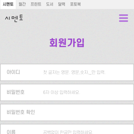
시멘토
월간
프린트
도서
달력
포토북
회원가입
아이디
첫 글자는 영문. 영문,숫자,_만 입력.
비밀번호
6자 이상 입력하세요.
비밀번호 확인
이름
공백없이 한글만 입력하세요.