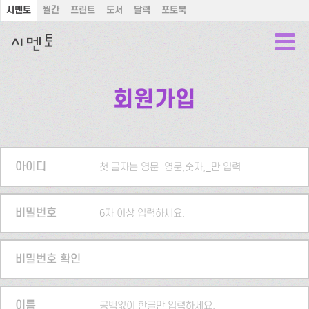
시멘토
월간
프린트
도서
달력
포토북
회원가입
아이디
첫 글자는 영문. 영문,숫자,_만 입력.
비밀번호
6자 이상 입력하세요.
비밀번호 확인
이름
공백없이 한글만 입력하세요.