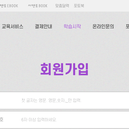
맞춤달력
포토북
교육서비스
결제안내
학습시작
온라인문의
회원가입
첫 글자는 영문. 영문,숫자,_만 입력.
5자 이상 입력하세요.
호
6자 이상 입력하세요.