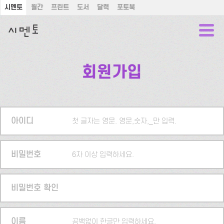
시멘토
월간
프린트
도서
달력
포토북
회원가입
아이디
첫 글자는 영문. 영문,숫자,_만 입력.
비밀번호
6자 이상 입력하세요.
비밀번호 확인
이름
공백없이 한글만 입력하세요.