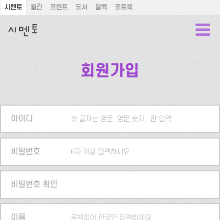
시멘토
월간
프린트
도서
달력
포토북
회원가입
아이디
첫 글자는 영문. 영문,숫자,_만 입력.
비밀번호
6자 이상 입력하세요.
비밀번호 확인
이름
공백없이 한글만 입력하세요.