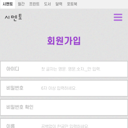
시멘토
월간
프린트
도서
달력
포토북
회원가입
아이디
첫 글자는 영문. 영문,숫자,_만 입력.
비밀번호
6자 이상 입력하세요.
비밀번호 확인
이름
공백없이 한글만 입력하세요.