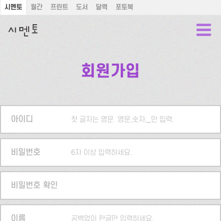
시멘토
월간
프린트
도서
달력
포토북
회원가입
아이디
첫 글자는 영문. 영문,숫자,_만 입력.
비밀번호
6자 이상 입력하세요.
비밀번호 확인
이름
공백없이 한글만 입력하세요.